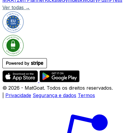
Ver todas →
© 2026
- MatGoat. Todos os direitos reservados.
|
Privacidade
Segurança e dados
Termos