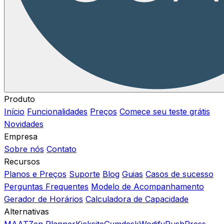
Produto
Início
Funcionalidades
Preços
Comece seu teste grátis
Novidades
Empresa
Sobre nós
Contato
Recursos
Planos e Preços
Suporte
Blog
Guias
Casos de sucesso
Perguntas Frequentes
Modelo de Acompanhamento
Gerador de Horários
Calculadora de Capacidade
Alternativas
MAAT
Zen Planner
Kicksite
Gymdesk
Wodify
PushPress