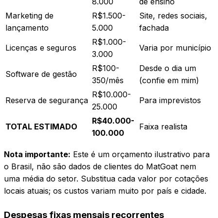
8.000
de ensino
Marketing de
R$1.500-
Site, redes sociais,
lançamento
5.000
fachada
R$1.000-
Licenças e seguros
Varia por município
3.000
R$100-
Desde o dia um
Software de gestão
350/mês
(confie em mim)
R$10.000-
Reserva de segurança
Para imprevistos
25.000
R$40.000-
TOTAL ESTIMADO
Faixa realista
100.000
Nota importante:
Este é um orçamento ilustrativo para
o Brasil, não são dados de clientes do MatGoat nem
uma média do setor. Substitua cada valor por cotações
locais atuais; os custos variam muito por país e cidade.
Despesas fixas mensais recorrentes