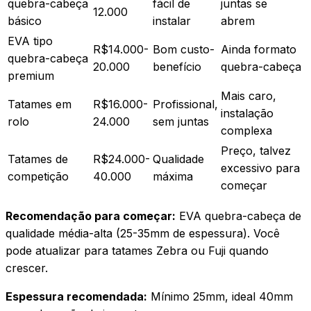
quebra-cabeça
fácil de
juntas se
12.000
básico
instalar
abrem
EVA tipo
R$14.000-
Bom custo-
Ainda formato
quebra-cabeça
20.000
benefício
quebra-cabeça
premium
Mais caro,
Tatames em
R$16.000-
Profissional,
instalação
rolo
24.000
sem juntas
complexa
Preço, talvez
Tatames de
R$24.000-
Qualidade
excessivo para
competição
40.000
máxima
começar
Recomendação para começar:
EVA quebra-cabeça de
qualidade média-alta (25-35mm de espessura). Você
pode atualizar para tatames Zebra ou Fuji quando
crescer.
Espessura recomendada:
Mínimo 25mm, ideal 40mm