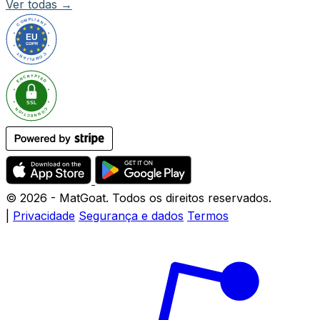
Ver todas →
© 2026
- MatGoat. Todos os direitos reservados.
|
Privacidade
Segurança e dados
Termos