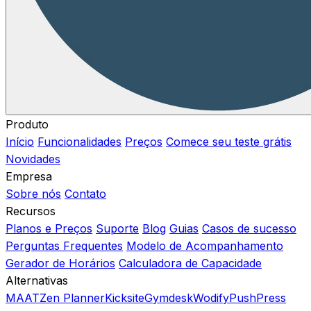
Produto
Início
Funcionalidades
Preços
Comece seu teste grátis
Novidades
Empresa
Sobre nós
Contato
Recursos
Planos e Preços
Suporte
Blog
Guias
Casos de sucesso
Perguntas Frequentes
Modelo de Acompanhamento
Gerador de Horários
Calculadora de Capacidade
Alternativas
MAAT
Zen Planner
Kicksite
Gymdesk
Wodify
PushPress